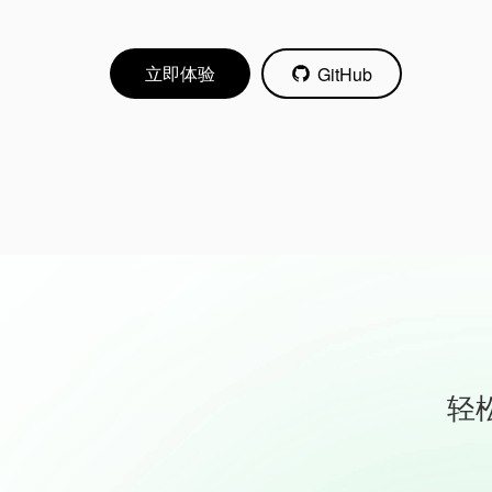
立即体验
GitHub
轻