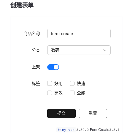
创建表单
商品名称
分类
上架
标签
好用
快速
高效
全能
提交
重置
·
FormCreate
tiny-vue
3.30.0
3.3.1