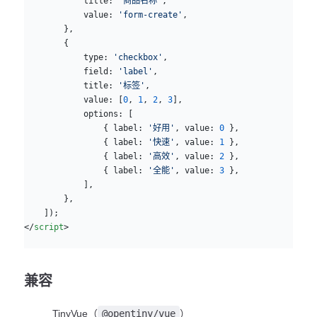
            title: 
'商品名称'
,
            value: 
'form-create'
,
        },
        {
            type: 
'checkbox'
,
            field: 
'label'
,
            title: 
'标签'
,
            value: [
0
, 
1
, 
2
, 
3
],
            options: [
                { label: 
'好用'
, value: 
0
 },
                { label: 
'快速'
, value: 
1
 },
                { label: 
'高效'
, value: 
2
 },
                { label: 
'全能'
, value: 
3
 },
            ],
        },
    ]);
</
script
>
兼容
TinyVue（
@opentiny/vue
）