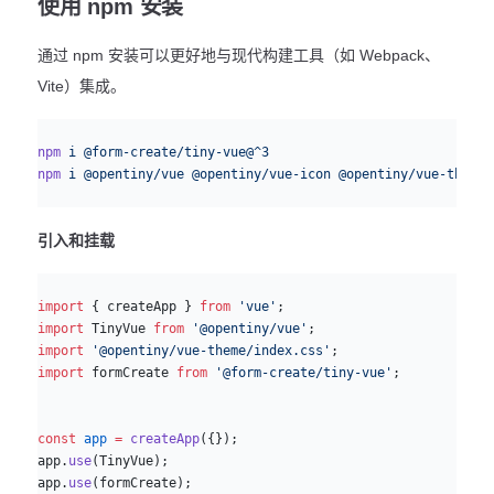
使用 npm 安装
通过 npm 安装可以更好地与现代构建工具（如 Webpack、
Vite）集成。
sh
npm
 i
 @form-create/tiny-vue@^3
npm
 i
 @opentiny/vue
 @opentiny/vue-icon
 @opentiny/vue-theme
引入和挂载
js
import
 { createApp } 
from
 'vue'
;
import
 TinyVue 
from
 '@opentiny/vue'
;
import
 '@opentiny/vue-theme/index.css'
;
import
 formCreate 
from
 '@form-create/tiny-vue'
;
const
 app
 =
 createApp
({});
app.
use
(TinyVue);
app.
use
(formCreate);