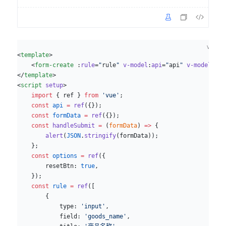
vue
<
template
>
    <
form-create
 :
rule
=
"
rule
"
 v-model
:
api
=
"
api
"
 v-model
=
"
fo
</
template
>
<
script
 setup
>
    import
 { ref } 
from
 'vue'
;
    const
 api
 =
 ref
({});
    const
 formData
 =
 ref
({});
    const
 handleSubmit
 =
 (
formData
) 
=>
 {
        alert
(
JSON
.
stringify
(formData));
    };
    const
 options
 =
 ref
({
        resetBtn: 
true
,
    });
    const
 rule
 =
 ref
([
        {
            type: 
'input'
,
            field: 
'goods_name'
,