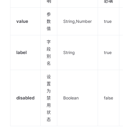
明
必填
值
参
value
数
String,Number
true
-
值
字
段
label
String
true
-
别
名
设
置
为
disabled
禁
Boolean
false
fals
用
状
态