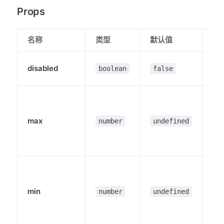
Props
名称
类型
默认值
说
选
disabled
boolean
false
否
可
的
max
ch
number
undefined
的
量
可
的
min
ch
number
undefined
的
量