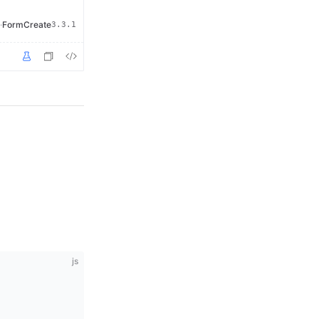
·
FormCreate
3.3.1
js