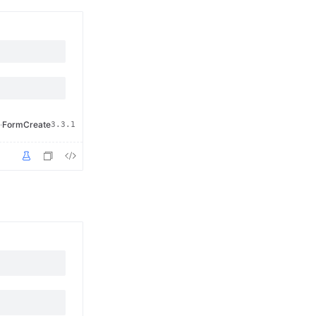
·
FormCreate
3.3.1