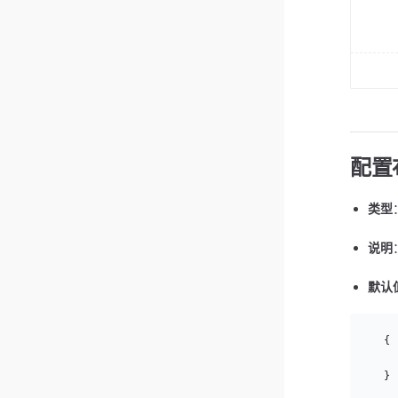
配置布
类型
说明
默认
  {
    
  }