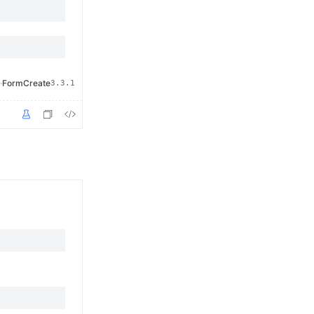
·
FormCreate
3.3.1