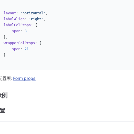
  layout
: 
'horizontal'
,
  labelAlign
: 
'right'
,
  labelColProps
: {
      span
: 
3
  },
  wrapperColProps
: {
      span
: 
21
  }
配置项:
Form props
示例
置