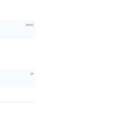
html
js