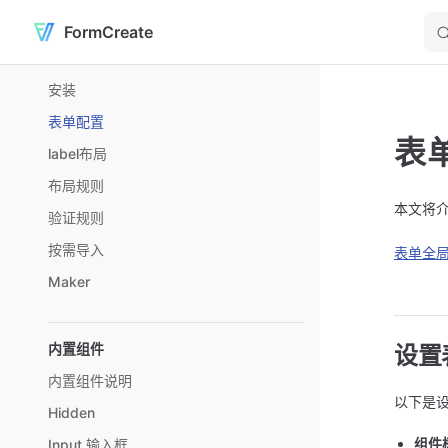
FormCreate
Skip to content
Sidebar Navigation
安装
表单配置
表
label布局
布局规则
本文将
验证规则
按需导入
表单全
Maker
内置组件
设置
内置组件说明
以下是
Hidden
组件
Input 输入框