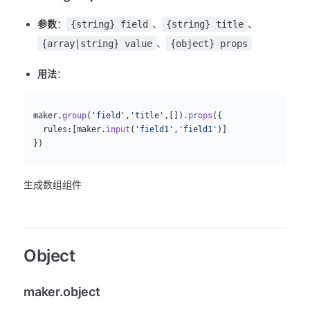
参数
：
、
、
{string} field
{string} title
、
{array|string} value
{object} props
用法
：
js
  maker.
group
(
'field'
,
'title'
,[]).
props
({
    rules:[maker.
input
(
'field1'
,
'field1'
)]
  })
生成数组组件
Object
maker.object