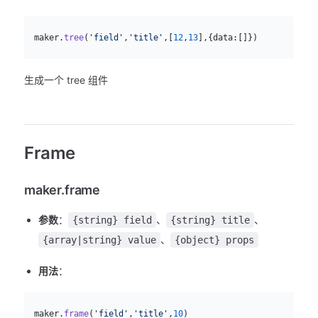
js
  maker.
tree
(
'field'
,
'title'
,[
12
,
13
],{data:[]})
生成一个 tree 组件
Frame
maker.frame
参数
：
、
、
{string} field
{string} title
、
{array|string} value
{object} props
用法
：
js
  maker.
frame
(
'field'
,
'title'
,
10
)