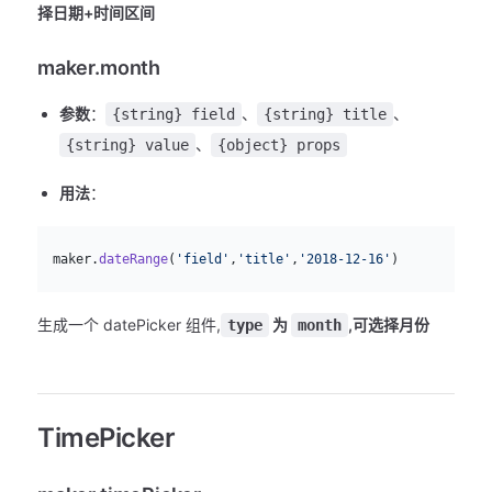
择日期+时间区间
maker.month
参数
：
、
、
{string} field
{string} title
、
{string} value
{object} props
用法
：
js
  maker.
dateRange
(
'field'
,
'title'
,
'2018-12-16'
)
生成一个 datePicker 组件,
为
,可选择月份
type
month
TimePicker