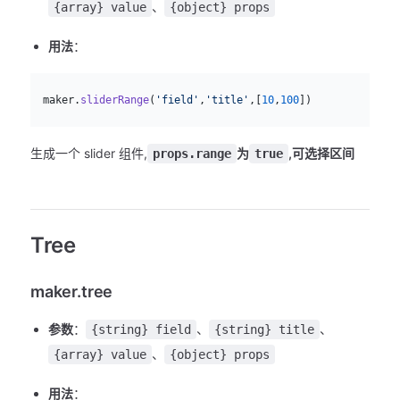
、
{array} value
{object} props
用法
：
js
  maker.
sliderRange
(
'field'
,
'title'
,[
10
,
100
])
生成一个 slider 组件,
为
,可选择区间
props.range
true
Tree
maker.tree
参数
：
、
、
{string} field
{string} title
、
{array} value
{object} props
用法
：