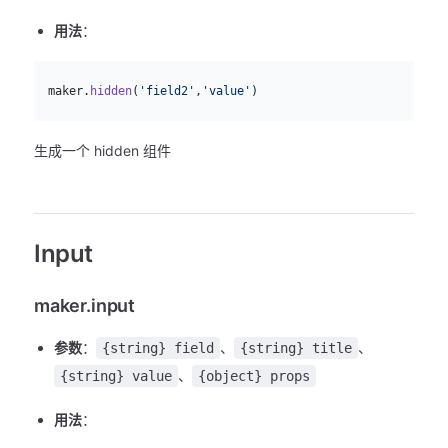
用法
：
js
  maker.
hidden
(
'field2'
,
'value'
)
生成一个 hidden 组件
Input
maker.input
参数
：
、
、
{string} field
{string} title
、
{string} value
{object} props
用法
：