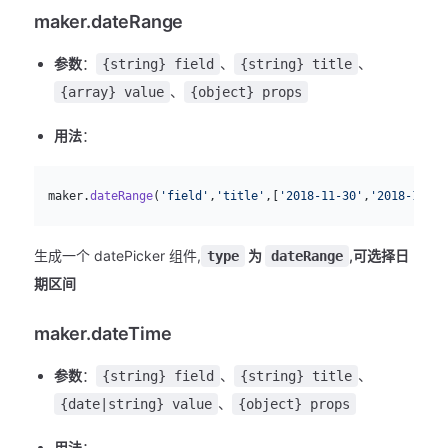
maker.dateRange
参数
：
、
、
{string} field
{string} title
、
{array} value
{object} props
用法
：
js
  maker.
dateRange
(
'field'
,
'title'
,[
'2018-11-30'
,
'2018-12-16
生成一个 datePicker 组件,
为
,可选择日
type
dateRange
期区间
maker.dateTime
参数
：
、
、
{string} field
{string} title
、
{date|string} value
{object} props
用法
：