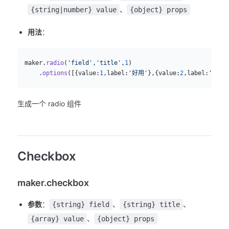
、
{string|number} value
{object} props
用法
：
js
  maker.
radio
(
'field'
,
'title'
,
1
)
      .
options
([{value:
1
,label:
'好用'
},{value:
2
,label:
'不好用
生成一个 radio 组件
Checkbox
maker.checkbox
参数
：
、
、
{string} field
{string} title
、
{array} value
{object} props