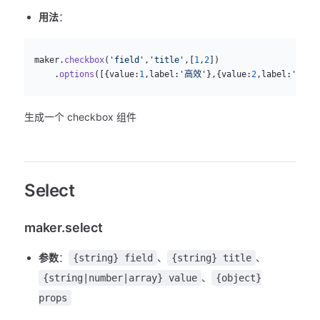
用法
：
js
  maker.
checkbox
(
'field'
,
'title'
,[
1
,
2
])
      .
options
([{value:
1
,label:
'高效'
},{value:
2
,label:
'简单'
生成一个 checkbox 组件
Select
maker.select
参数
：
、
、
{string} field
{string} title
、
{string|number|array} value
{object}
props