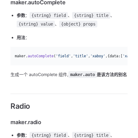
maker.autoComplete
参数
：
、
、
{string} field
{string} title
、
{string} value
{object} props
用法
：
js
  maker.
autoComplete
(
'field'
,
'title'
,
'xaboy'
,{data:[
'xaboy'
生成一个 autoComplete 组件,
是该方法的别名
maker.auto
Radio
maker.radio
参数
：
、
、
{string} field
{string} title