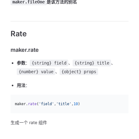
是该方法的别名
maker.fileOne
Rate
maker.rate
参数
：
、
、
{string} field
{string} title
、
{number} value
{object} props
用法
：
js
  maker.
rate
(
'field'
,
'title'
,
10
)
生成一个 rate 组件