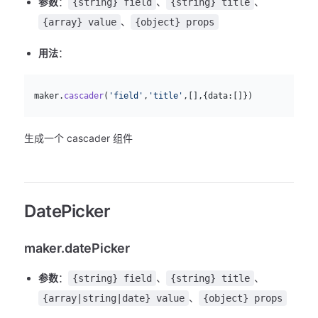
参数
：
、
、
{string} field
{string} title
、
{array} value
{object} props
用法
：
js
  maker.
cascader
(
'field'
,
'title'
,[],{data:[]})
生成一个 cascader 组件
DatePicker
maker.datePicker
参数
：
、
、
{string} field
{string} title
、
{array|string|date} value
{object} props