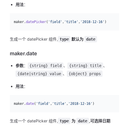
用法
：
js
  maker.
datePicker
(
'field'
,
'title'
,
'2018-12-16'
)
生成一个 datePicker 组件,
默认为
type
date
maker.date
参数
：
、
、
{string} field
{string} title
、
{date|string} value
{object} props
用法
：
js
  maker.
date
(
'field'
,
'title'
,
'2018-12-16'
)
生成一个 datePicker 组件,
为
,可选择日期
type
date