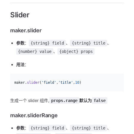
Slider
maker.slider
参数
：
、
、
{string} field
{string} title
、
{number} value
{object} props
用法
：
js
  maker.
slider
(
'field'
,
'title'
,
10
)
生成一个 slider 组件,
默认为
props.range
false
maker.sliderRange
参数
：
、
、
{string} field
{string} title