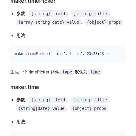
maker.timePicker
参数
：
、
、
{string} field
{string} title
、
{array|string|date} value
{object} props
用法
：
js
  maker.
timePicker
(
'field'
,
'title'
,
'23:23:23'
)
生成一个 timePicker 组件,
默认为
type
time
maker.time
参数
：
、
、
{string} field
{string} title
、
{string|date} value
{object} props
用法
：
js