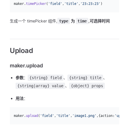
  maker.
timePicker
(
'field'
,
'title'
,
'23:23:23'
)
生成一个 timePicker 组件,
为
,可选择时间
type
time
Upload
maker.upload
参数
：
、
、
{string} field
{string} title
、
{string|array} value
{object} props
用法
：
js
  maker.
upload
(
'field'
,
'title'
,
'image1.png'
,{action:
'upload