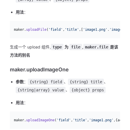
用法
：
js
  maker.
uploadFile
(
'field'
,
'title'
,[
'image1.png'
.
'image2.pn
生成一个 upload 组件,
为
,
是该
type
file
maker.file
方法的别名
maker.uploadImageOne
参数
：
、
、
{string} field
{string} title
、
{string|array} value
{object} props
用法
：
js
  maker.
uploadImageOne
(
'field'
,
'title'
,
'image1.png'
,{action