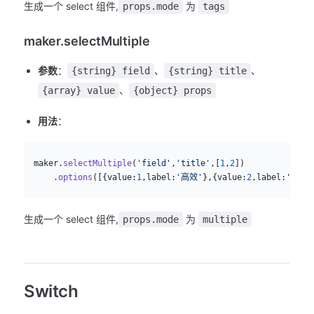
生成一个 select 组件,
为
props.mode
tags
maker.selectMultiple
参数
：
、
、
{string} field
{string} title
、
{array} value
{object} props
用法
：
js
  maker.
selectMultiple
(
'field'
,
'title'
,[
1
,
2
])
      .
options
([{value:
1
,label:
'高效'
},{value:
2
,label:
'简单'
生成一个 select 组件,
为
props.mode
multiple
Switch