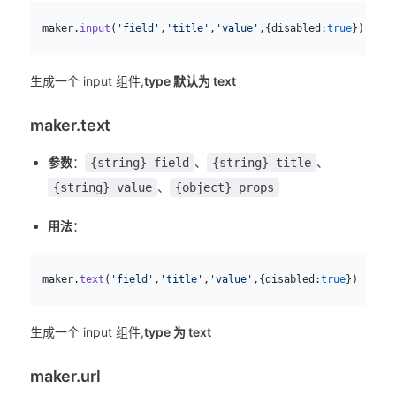
js
  maker.
input
(
'field'
,
'title'
,
'value'
,{disabled:
true
})
生成一个 input 组件,
type 默认为 text
maker.text
参数
：
、
、
{string} field
{string} title
、
{string} value
{object} props
用法
：
js
  maker.
text
(
'field'
,
'title'
,
'value'
,{disabled:
true
})
生成一个 input 组件,
type 为 text
maker.url