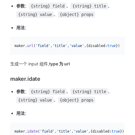
参数
：
、
、
{string} field
{string} title
、
{string} value
{object} props
用法
：
js
  maker.
url
(
'field'
,
'title'
,
'value'
,{disabled:
true
})
生成一个 input 组件,
type 为 url
maker.idate
参数
：
、
、
{string} field
{string} title
、
{string} value
{object} props
用法
：
js
  maker.
idate
(
'field'
,
'title'
,
'value'
,{disabled:
true
})