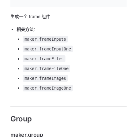
生成一个 frame 组件
相关方法
：
maker.frameInputs
maker.frameInputOne
maker.frameFiles
maker.frameFileOne
maker.frameImages
maker.frameImageOne
Group
maker.group