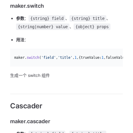
maker.switch
参数
：
、
、
{string} field
{string} title
、
{string|number} value
{object} props
用法
：
js
  maker.
switch
(
'field'
,
'title'
,
1
,{trueValue:
1
,falseValue:
0
}
生成一个 switch 组件
Cascader
maker.cascader