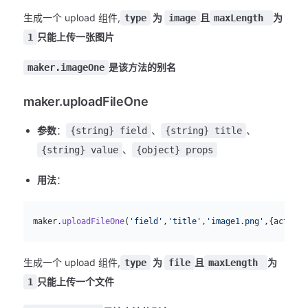
生成一个 upload 组件,
为
且
为
type
image
maxLength
只能上传一张图片
1
是该方法的别名
maker.imageOne
maker.uploadFileOne
参数
：
、
、
{string} field
{string} title
、
{string} value
{object} props
用法
：
js
  maker.
uploadFileOne
(
'field'
,
'title'
,
'image1.png'
,{action:
生成一个 upload 组件,
为
且
为
type
file
maxLength
只能上传一个文件
1