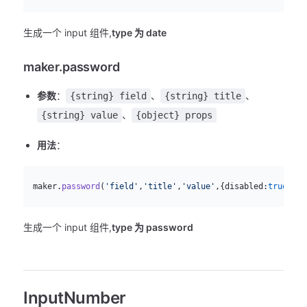
生成一个 input 组件,
type 为 date
maker.password
参数
：
、
、
{string} field
{string} title
、
{string} value
{object} props
用法
：
js
  maker.
password
(
'field'
,
'title'
,
'value'
,{disabled:
true
})
生成一个 input 组件,
type 为 password
InputNumber