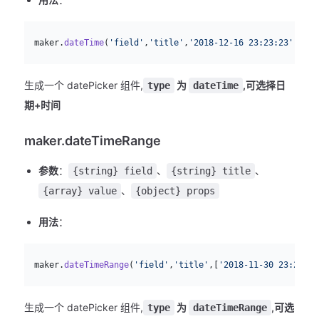
js
  maker.
dateTime
(
'field'
,
'title'
,
'2018-12-16 23:23:23'
)
生成一个 datePicker 组件,
为
,可选择日
type
dateTime
期+时间
maker.dateTimeRange
参数
：
、
、
{string} field
{string} title
、
{array} value
{object} props
用法
：
js
  maker.
dateTimeRange
(
'field'
,
'title'
,[
'2018-11-30 23:23:23
生成一个 datePicker 组件,
为
,可选
type
dateTimeRange