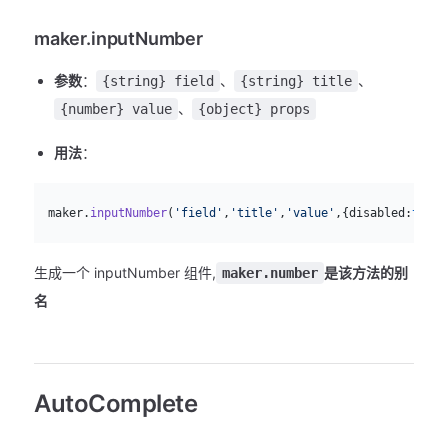
maker.inputNumber
参数
：
、
、
{string} field
{string} title
、
{number} value
{object} props
用法
：
js
  maker.
inputNumber
(
'field'
,
'title'
,
'value'
,{disabled:
true
}
生成一个 inputNumber 组件,
是该方法的别
maker.number
名
AutoComplete