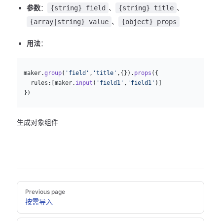
参数
：
、
、
{string} field
{string} title
、
{array|string} value
{object} props
用法
：
js
  maker.
group
(
'field'
,
'title'
,{}).
props
({
    rules:[maker.
input
(
'field1'
,
'field1'
)]
  })
生成对象组件
Pager
Previous page
按需导入