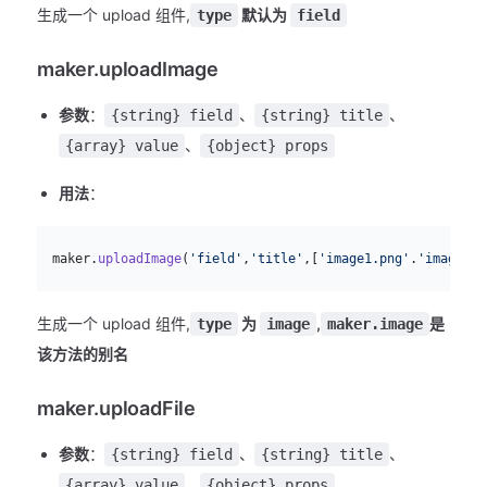
生成一个 upload 组件,
默认为
type
field
maker.uploadImage
参数
：
、
、
{string} field
{string} title
、
{array} value
{object} props
用法
：
js
  maker.
uploadImage
(
'field'
,
'title'
,[
'image1.png'
.
'image2.p
生成一个 upload 组件,
为
,
是
type
image
maker.image
该方法的别名
maker.uploadFile
参数
：
、
、
{string} field
{string} title
、
{array} value
{object} props