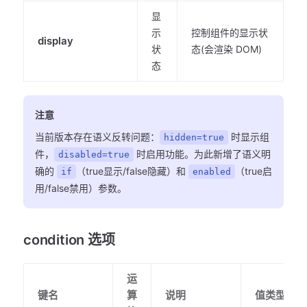
显
示
控制组件的显示状
display
状
态(会渲染 DOM)
态
注意
当前版本存在语义反转问题：
时显示组
hidden=true
件，
时启用功能。为此新增了语义明
disabled=true
确的
（true显示/false隐藏）和
（true启
if
enabled
用/false禁用）参数。
condition 选项
运
键名
算
说明
值类型