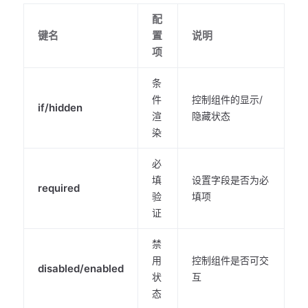
配
键名
置
说明
项
条
件
控制组件的显示/
if/hidden
渲
隐藏状态
染
必
填
设置字段是否为必
required
验
填项
证
禁
用
控制组件是否可交
disabled/enabled
状
互
态