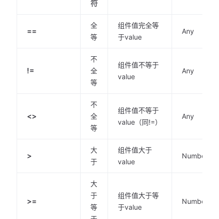
符
全
组件值完全等
==
Any
等
于value
不
组件值不等于
!=
全
Any
value
等
不
组件值不等于
<>
全
Any
value（同!=）
等
大
组件值大于
>
Number
于
value
大
于
组件值大于等
>=
Number
等
于value
于