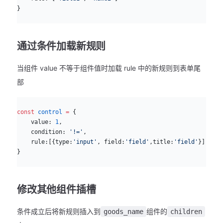
}
通过条件加载新规则
当组件 value 不等于组件值时加载 rule 中的新规则到表单尾
部
js
const
 control
 =
 {
    value: 
1
,
    condition: 
'!='
,
    rule:[{type:
'input'
, field:
'field'
,title:
'field'
}]
}
修改其他组件插槽
条件成立后将新规则插入到
组件的
goods_name
children