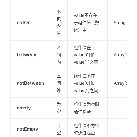
不
value不存在
包
notOn
于组件值（数
String
含
组）中
值
区
组件值在
between
间
value[0]和
Array[2]
内
value[1]之间
区
组件值不在
notBetween
间
value[0]和
Array[2]
外
value[1]之间
为
组件值为空时
empty
-
空
通过验证
非
组件值不为空
notEmpty
-
空
时通过验证