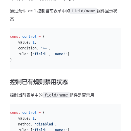
通过条件 >= 1 控制当前表单中的
组件显示状
field/name
态
js
const
 control
 =
 {
    value: 
1
,
    condition: 
'>='
,
    rule: [
'field1'
, 
'name2'
]
}
控制已有规则禁用状态
控制当前表单中的
组件是否禁用
field/name
js
const
 control
 =
 {
    value: 
1
,
    method: 
'disabled'
,
    rule: [
'field1'
, 
'name2'
]