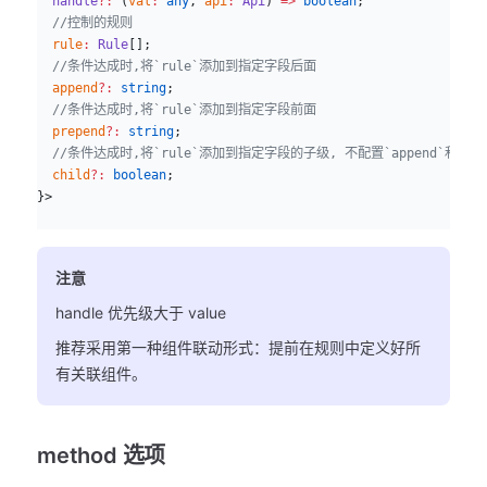
  handle
?:
 (
val
:
 any
, 
api
:
 Api
) 
=>
 boolean
;
  //控制的规则
  rule
:
 Rule
[];
  //条件达成时,将`rule`添加到指定字段后面
  append
?:
 string
;
  //条件达成时,将`rule`添加到指定字段前面
  prepend
?:
 string
;
  //条件达成时,将`rule`添加到指定字段的子级, 不配置`append`和`pr
  child
?:
 boolean
;
}>
注意
handle 优先级大于 value
推荐采用第一种组件联动形式：提前在规则中定义好所
有关联组件。
method 选项