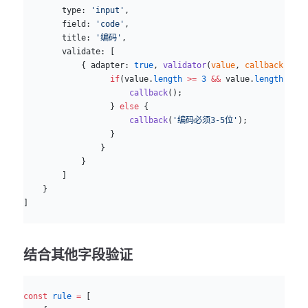
        type: 
'input'
,
        field: 
'code'
,
        title: 
'编码'
,
        validate: [
            { adapter: 
true
, 
validator
(
value
, 
callback
){
                  if
(value.
length
 >=
 3
 &&
 value.
length
 <=
 5
                      callback
();
                  } 
else
 {
                      callback
(
'编码必须3-5位'
);
                  }
                }
            }
        ]
    }
]
结合其他字段验证
js
const
 rule
 =
 [