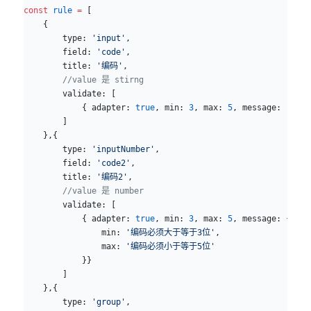
const
 rule
 =
 [
    {
        type: 
'input'
,
        field: 
'code'
,
        title: 
'编码'
,
        //value 是 stirng
        validate: [
            { adapter: 
true
, min: 
3
, max: 
5
, message: 
'编码
        ]
    },{
        type: 
'inputNumber'
,
        field: 
'code2'
,
        title: 
'编码2'
,
        //value 是 number
        validate: [
            { adapter: 
true
, min: 
3
, max: 
5
, message: {
                min: 
'编码必须大于等于3位'
,
                max: 
'编码必须小于等于5位'
            }}
        ]
    },{
        type: 
'group'
,