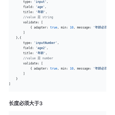
        type: 
'input'
,
        field: 
'age'
,
        title: 
'年龄'
,
        //value 是 string
        validate: [
            { adapter: 
true
, min: 
10
, message: 
'年龄必须大于1
        ]
    },{
        type: 
'inputNumber'
,
        field: 
'age2'
,
        title: 
'年龄'
,
        //value 是 number
        validate: [
            { adapter: 
true
, min: 
10
, message: 
'年龄必须大于1
        ]
    }
]
长度必须大于3
js