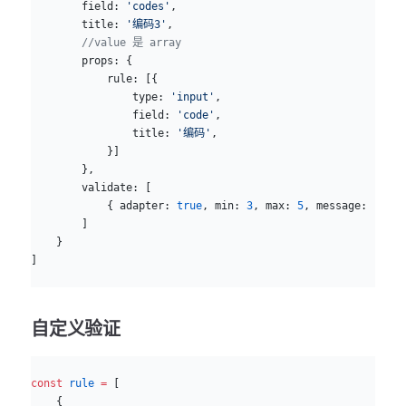
        field: 
'codes'
,
        title: 
'编码3'
,
        //value 是 array
        props: {
            rule: [{
                type: 
'input'
,
                field: 
'code'
,
                title: 
'编码'
,
            }]  
        },
        validate: [
            { adapter: 
true
, min: 
3
, max: 
5
, message: 
'编码
        ]
    }
]
自定义验证
js
const
 rule
 =
 [
    {