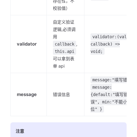
存在性，不
校验值）
自定义验证
逻辑,必须调
用
validator:(value,
validator
,
callback
callback) =>
this.api
void;
可以拿到表
单 api
message:"填写错误"
message:
message
错误信息
{default:"填写错
误", min:"不能小于5
位" }
注意