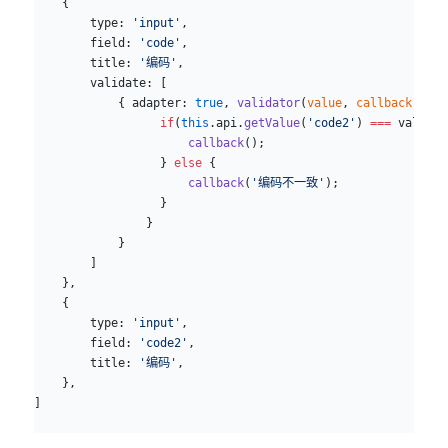
    {
        type: 
'input'
,
        field: 
'code'
,
        title: 
'编码'
,
        validate: [
            { adapter: 
true
, 
validator
(
value
, 
callback
){
                  if
(
this
.api.
getValue
(
'code2'
) 
===
 value) 
                      callback
();
                  } 
else
 {
                      callback
(
'编码不一致'
);
                  }
                }
            }
        ]
    },
    {
        type: 
'input'
,
        field: 
'code2'
,
        title: 
'编码'
,
    },
]