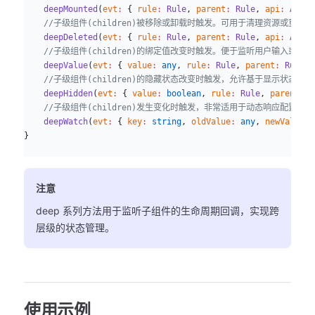
    deepMounted
(
evt
:
 { 
rule
:
 Rule
, 
parent
:
 Rule
, 
api
:
 Api
 }
    //子级组件(children)被移除或卸载时触发。可用于清理资源或重置
    deepDeleted
(
evt
:
 { 
rule
:
 Rule
, 
parent
:
 Rule
, 
api
:
 Api
 }
    //子级组件(children)的绑定值改变时触发。便于监听用户输入或数
    deepValue
(
evt
:
 { 
value
:
 any
, 
rule
:
 Rule
, 
parent
:
 Rule
, 
    //子级组件(children)的隐藏状态改变时触发，允许基于显示状态执
    deepHidden
(
evt
:
 { 
value
:
 boolean
, 
rule
:
 Rule
, 
parent
:
 R
    //子级组件(children)发生变化时触发，非常适用于动态响应配置变动
    deepWatch
(
evt
:
 { 
key
:
 string
, 
oldValue
:
 any
, 
newValue
:
 
}
注意
deep 系列方法用于监听子组件的生命周期回调，实现跨
层级的状态管理。
使用示例