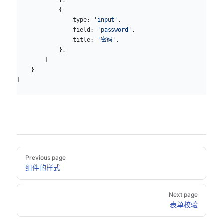
            {
                type: 
'input'
,
                field: 
'password'
,
                title: 
'密码'
,
            },
        ]
    }
]
Pager
Previous page
组件的样式
Next page
表单校验