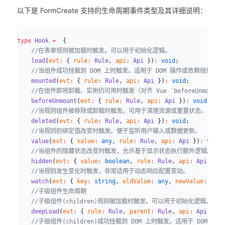
以下是 FormCreate 支持的生命周期事件类型及其详细说明：
ts
type
 Hook
 =
  {
    //在表单规则被加载时触发。可以用于初始化逻辑。
    load
(
evt
:
 { 
rule
:
 Rule
, 
api
:
 Api
 })
:
 void
;
    //当组件成功挂载到 DOM 上时触发。适用于 DOM 操作或依赖组件渲
    mounted
(
evt
:
 { 
rule
:
 Rule
, 
api
:
 Api
 })
:
 void
;
    //在组件即将卸载、实例仍可用时触发（对齐 Vue `beforeUnmo
    beforeUnmount
(
evt
:
 { 
rule
:
 Rule
, 
api
:
 Api
 })
:
 void
;
    //当规则组件被移除或卸载时触发。可用于清理资源或重置状态。
    deleted
(
evt
:
 { 
rule
:
 Rule
, 
api
:
 Api
 })
:
 void
;
    //当规则的绑定值改变时触发。便于监听用户输入或数据更新。
    value
(
evt
:
 { 
value
:
 any
, 
rule
:
 Rule
, 
api
:
 Api
 })
:
 void
;
    //当组件的隐藏状态改变时触发，允许基于显示状态执行额外逻辑。
    hidden
(
evt
:
 { 
value
:
 boolean
, 
rule
:
 Rule
, 
api
:
 Api
 })
:
 
    //当规则发生变化时触发，非常适用于动态响应配置变动。
    watch
(
evt
:
 { 
key
:
 string
, 
oldValue
:
 any
, 
newValue
:
 any
,
    //子级组件生命周期
    //子级组件(children)规则被加载时触发。可以用于初始化逻辑。
    deepLoad
(
evt
:
 { 
rule
:
 Rule
, 
parent
:
 Rule
, 
api
:
 Api
 })
:
 
    //子级组件(children)成功挂载到 DOM 上时触发。适用于 DOM