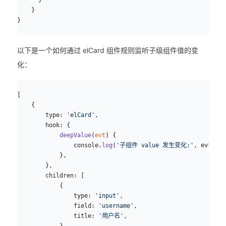
    }
}
以下是一个如何通过 elCard 组件规则监听子级组件值的变
化：
js
[
    {
        type: 
'elCard'
,
        hook: {
            deepValue
(
evt
) {
                console.
log
(
'子组件 value 发生变化:'
, evt.val
            },
        },
        children: [
            {
                type: 
'input'
,
                field: 
'username'
,
                title: 
'用户名'
,
            },