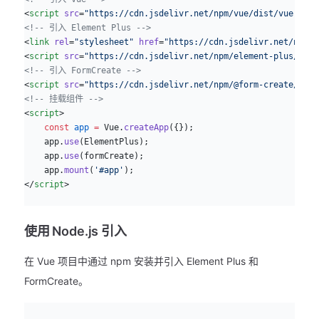
<
script
 src
=
"https://cdn.jsdelivr.net/npm/vue/dist/vue.min.
<!-- 引入 Element Plus -->
<
link
 rel
=
"stylesheet"
 href
=
"https://cdn.jsdelivr.net/npm/e
<
script
 src
=
"https://cdn.jsdelivr.net/npm/element-plus/dist
<!-- 引入 FormCreate -->
<
script
 src
=
"https://cdn.jsdelivr.net/npm/@form-create/elem
<!-- 挂载组件 -->
<
script
>
    const
 app
 =
 Vue.
createApp
({});
    app.
use
(ElementPlus);
    app.
use
(formCreate);
    app.
mount
(
'#app'
);
</
script
>
使用 Node.js 引入
在 Vue 项目中通过 npm 安装并引入 Element Plus 和
FormCreate。
sh