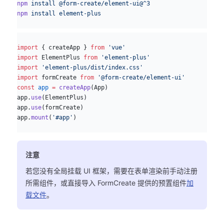
npm
 install
 @form-create/element-ui@^3
npm
 install
 element-plus
js
import
 { createApp } 
from
 'vue'
import
 ElementPlus 
from
 'element-plus'
import
 'element-plus/dist/index.css'
import
 formCreate 
from
 '@form-create/element-ui'
const
 app
 =
 createApp
(App)
app.
use
(ElementPlus)
app.
use
(formCreate)
app.
mount
(
'#app'
)
注意
若您没有全局挂载 UI 框架，需要在表单渲染前手动注册
所需组件，或直接导入 FormCreate 提供的预置组件
加
载文件
。