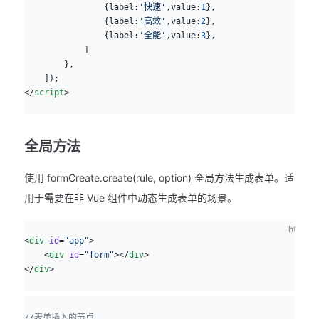
                {label:
'快速'
,value:
1
},
                {label:
'高效'
,value:
2
},
                {label:
'全能'
,value:
3
},
            ]
        },
    ]);
</
script
>
全局方法
使用 formCreate.create(rule, option) 全局方法生成表单。适
用于需要在非 Vue 组件中动态生成表单的场景。
html
<
div
 id
=
"app"
>
    <
div
 id
=
"form"
></
div
>
</
div
>
js
//表单插入的节点