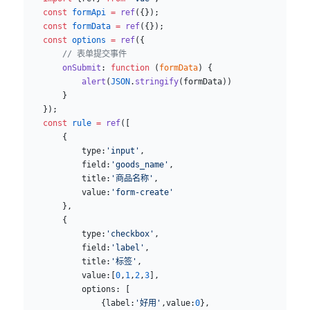
    const
 formApi
 =
 ref
({});
    const
 formData
 =
 ref
({});
    const
 options
 =
 ref
({
        // 表单提交事件
        onSubmit
: 
function
 (
formData
) {
            alert
(
JSON
.
stringify
(formData))
        }
    });
    const
 rule
 =
 ref
([
        {
            type:
'input'
,
            field:
'goods_name'
,
            title:
'商品名称'
,
            value:
'form-create'
        },
        {
            type:
'checkbox'
,
            field:
'label'
,
            title:
'标签'
,
            value:[
0
,
1
,
2
,
3
],
            options: [
                {label:
'好用'
,value:
0
},