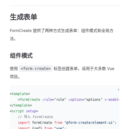
生成表单
FormCreate 提供了两种方式生成表单：组件模式和全局方
法。
组件模式
使用
标签创建表单，适用于大多数 Vue
<form-create>
项目。
vue
<
template
>
    <
formCreate
 :
rule
=
"
rule
"
 :
option
=
"
options
"
 v-model
=
"
for
</
template
>
<
script
 setup
>
    // 导入 FormCreate
    import
 formCreate 
from
 "@form-create/element-ui"
;
    import
 {ref} 
from
 "vue"
;