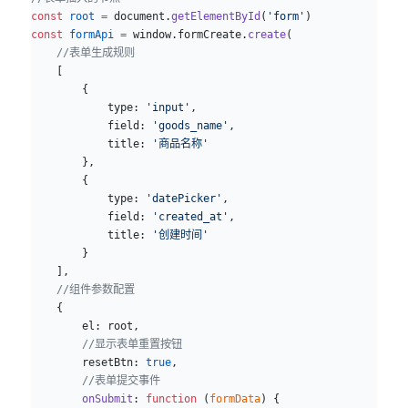
const
 root
 =
 document.
getElementById
(
'form'
)
const
 formApi
 =
 window.formCreate.
create
(
    //表单生成规则
    [
        {
            type: 
'input'
,
            field: 
'goods_name'
,
            title: 
'商品名称'
        },
        {
            type: 
'datePicker'
,
            field: 
'created_at'
,
            title: 
'创建时间'
        }
    ],
    //组件参数配置
    {
        el: root,
        //显示表单重置按钮
        resetBtn: 
true
,
        //表单提交事件
        onSubmit
: 
function
 (
formData
) {